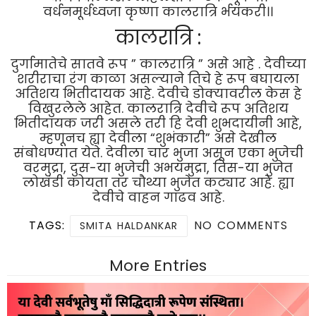
वर्धनमूर्धध्वजा कृष्णा कालरात्रि र्भयंकरी।।
कालरात्रि :
दुर्गामातेचे सातवे रूप ” कालरात्रि ” असे आहे . देवीच्या
शरीराचा रंग काळा असल्याने तिचे हे रूप बघायला
अतिशय भितीदायक आहे. देवीचे डोक्यावरील केस हे
विखुरलेले आहेत. कालरात्रि देवीचे रूप अतिशय
भितीदायक जरी असले तरी हि देवी शुभदायीनी आहे,
म्हणूनच ह्या देवीला “शुभंकारी” असे देखील
संबोधण्यात येते. देवीला चार भुजा असून एका भुजेची
वरमुद्रा, दुस-या भुजेची अभयमुद्रा, तिस-या भुजेत
लोखंडी कोयता तर चौथ्या भुजेत कट्यार आहे. ह्या
देवीचे वाहन गाढव आहे.
TAGS:
NO COMMENTS
SMITA HALDANKAR
More Entries