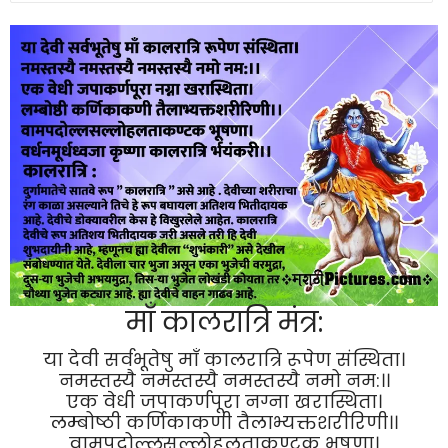
माँ कालरात्रि मंत्र:
या देवी सर्वभू‍तेषु माँ कालरात्रि रूपेण संस्थिता।
नमस्तस्यै नमस्तस्यै नमस्तस्यै नमो नम:।।
एक वेधी जपाकर्णपूरा नग्ना खरास्थिता।
लम्बोष्ठी कर्णिकाकणी तैलाभ्यक्तशरीरिणी।।
वामपदोल्लसल्लोहलताकण्टक भूषणा।