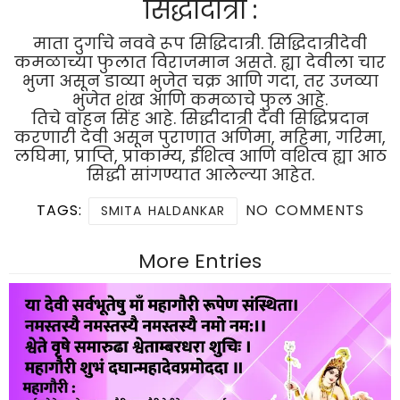
सिद्धीदात्री :
माता दुर्गाचे नववे रूप सिद्धिदात्री. सिद्धिदात्रीदेवी
कमळाच्या फुलात विराजमान असते. ह्या देवीला चार
भुजा असून डाव्या भुजेत चक्र आणि गदा, तर उजव्या
भुजेत शंख आणि कमळाचे फुल आहे.
तिचे वाहन सिंह आहे. सिद्धीदात्री देवी सिद्धिप्रदान
करणारी देवी असून पुराणात अणिमा, महिमा, गरिमा,
लघिमा, प्राप्ति, प्राकाम्य, ईशित्व आणि वशित्व ह्या आठ
सिद्धी सांगण्यात आलेल्या आहेत.
TAGS:
NO COMMENTS
SMITA HALDANKAR
More Entries