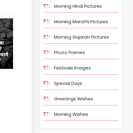
Morning Hindi Pictures
Morning Marathi Pictures
Morning Gujarati Pictures
Photo Frames
Festivals Images
Special Days
Greetings Wishes
Morning Wishes