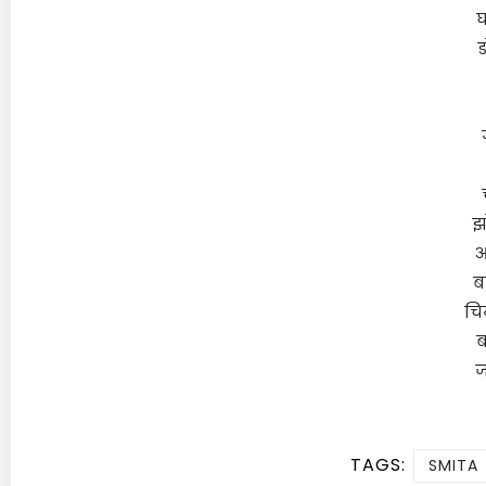
घ
ड
झ
आ
ब
चि
ब
ज
TAGS:
SMITA