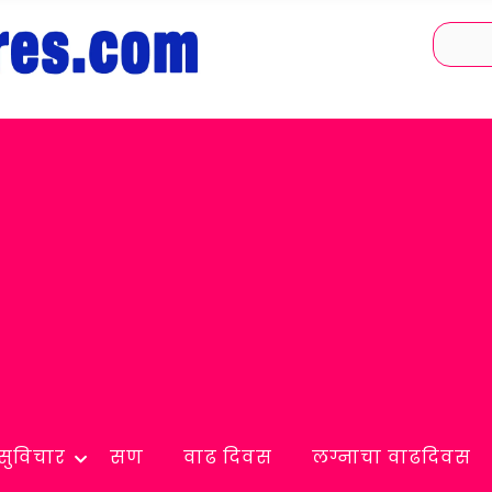
सुविचार
सण
वाढ दिवस
लग्नाचा वाढदिवस