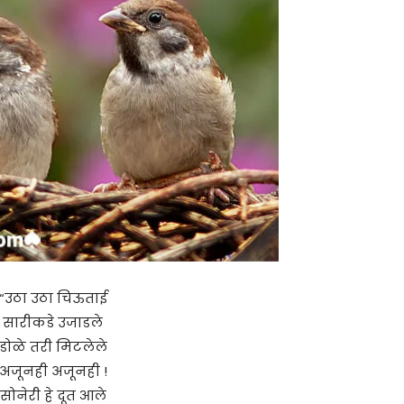
“उठा उठा चिऊताई
सारीकडे उजाडले
डोळे तरी मिटलेले
अजूनही अजूनही !
सोनेरी हे दूत आले