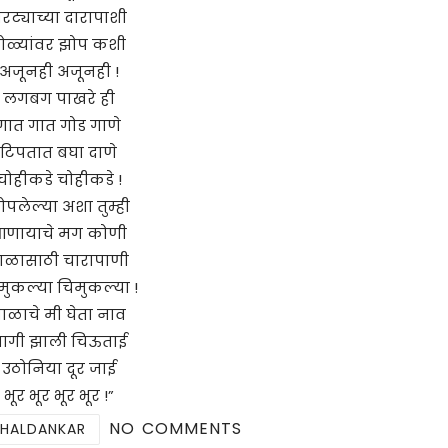
रट्याच्या दारापाशी
ोळ्यांवर झोप कशी
अजूनही अजूनही !
लगबग पाखरे ही
गात गात गोड गाणे
टिपतात बघा दाणे
चोहीकडे चोहीकडे !
ोपलेल्या अशा तुम्ही
णायाचे मग कोणी
ाळासाठी चारापाणी
मुकल्या चिमुकल्या !
ाळाचे मी घेता नाव
ागी झाली चिऊताई
उठोनिया दूर जाई
भूर भूर भूर भूर !”
NO COMMENTS
 HALDANKAR