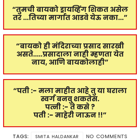
“तुमची बायको ड्रायव्हिंग शिकत असेल
तर …तिच्या मार्गात आडवे येऊ नका…”
“बायको ही मंदिराच्या प्रसाद सारखी
असते…..प्रसादाला नाही म्हणता येत
नाय, आणि बायकोलाही”
“पती :- मला माहीत आहे तु या घराला
स्वर्ग बनवु शकतेस.
पत्नी :- ते कसे ?
पती :- माहेरी जाऊन !!”
TAGS:
NO COMMENTS
SMITA HALDANKAR