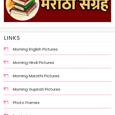
LINKS
Morning English Pictures
Morning Hindi Pictures
Morning Marathi Pictures
Morning Gujarati Pictures
Photo Frames