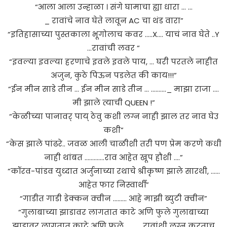
“आला आला उन्हाळा । संगे घामाचा ह्या धारा … …
_ रावांचे नाव घेते लावून AC चा थंड वारा”
“इतिहासाच्या पुस्तकाला भूगोलाच कवर …..X…. याचं नाव घेते ..Y
…रावांची लवर “
“इवल्या इवल्या हरणाचे इवले इवले पाय, … घरी परतले नाहीत
अजुन, कुठे पिऊन पडलेत की काय!!!”
“ईन मीन साडे तीन … ईन मीन साडे तीन … ………._ माझा राजा ….
मी झाले त्याची QUEEN !”
“केळीच्या पानावर् पाय् ठेवु कशी लग्न नाही झाल तर नाव घेउ
कशी”
“केस झाले पांढरे.. जवळ आली चाळीशी तरी पण प्रेम करणे कधी
नाही थांबत ………….राव आहेत खूप हौशी ….”
“कॉरव-पांडव युध्दात अर्जुनाच्या रथाचे श्रीकृष्ण झाले सारथी, ……
आहेत फार निस्वार्थी”
“गाडीत गाडी डेक्कन क्वीन ……… आहे माझी ब्युटी क्वीन”
“गुलाबाच्या झाडावर लागतात काटे अणि फुले गुलाबाच्या
झाडावर लागतात काटे अणि फुले ………. रावांशी लग्न करताच