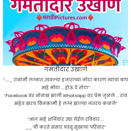
गमतीदार उखाणे
“….._ रावांनी लग्नात उडवल्या हजारांच्या नोटा कारण त्यांचा बाप
आहे मोठा … होऊ दे तोटा”
“Facebook वर ओळख झाली Whatsapp वर प्रेम जुळले … राव
आहेत खरच बिनकामी हे लग्न झाल्या नंतरच कळले”
“आज आहे शनिवार उद्या येईल रविवार …
__ ची करते संसार घडवू सुखाचा परिवार”