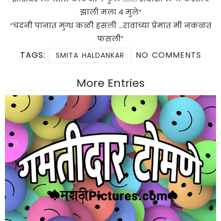
झाली मला ४ मुले”
“चंदनी पानात मुग्ध कळी हसली …रावांच्या प्रेमात मी नकळत
फसली”
TAGS:
NO COMMENTS
SMITA HALDANKAR
More Entries