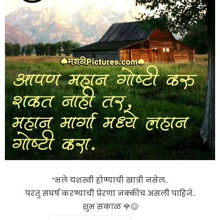
“भले यशस्वी होण्याची खात्री नसेल..
परंतु संघर्ष करण्याची प्रेरणा नक्कीच असली पाहिजे..
शुभ सकाळ 🌹😊