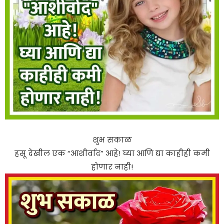
शुभ सकाळ
हसू देखील एक “आशीर्वाद” आहे! घ्या आणि द्या काहीही कमी
होणार नाही!