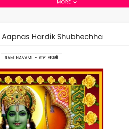
MORE
Aapnas Hardik Shubhechha
:
RAM NAVAMI - राम नवमी