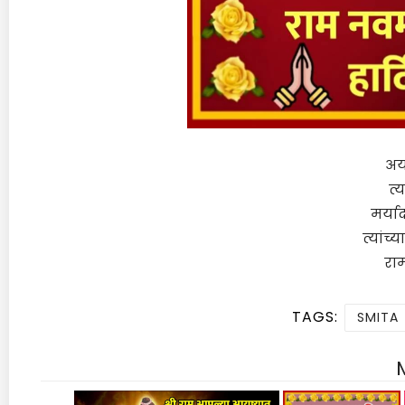
अयो
त्
मर्या
त्यांच
रा
TAGS:
SMITA