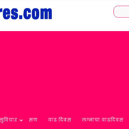
सुविचार
सण
वाढ दिवस
लग्नाचा वाढदिवस