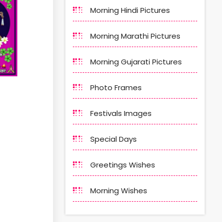
Morning Hindi Pictures
Morning Marathi Pictures
Morning Gujarati Pictures
Photo Frames
Festivals Images
Special Days
Greetings Wishes
Morning Wishes