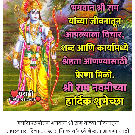
मर्यादापुरुषोत्तम भगवान श्री राम यांच्या जीवनातून
आपल्याला विचार, शब्द आणि कार्यामध्ये श्रेष्ठता आणण्यासाठी