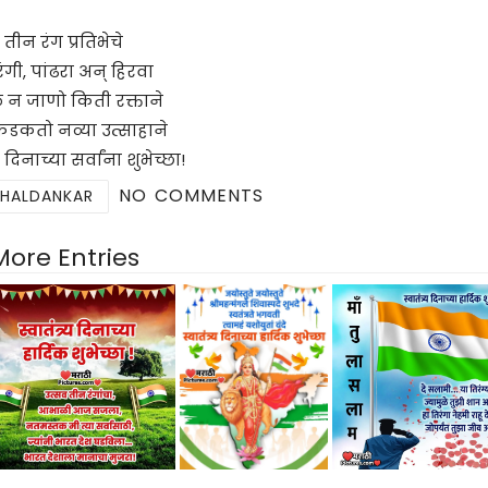
तीन रंग प्रतिभेचे
ंगी, पांढरा अन् हिरवा
े न जाणो किती रक्ताने
फडकतो नव्या उत्साहाने
्य दिनाच्या सर्वांना शुभेच्छा!
NO COMMENTS
 HALDANKAR
More Entries