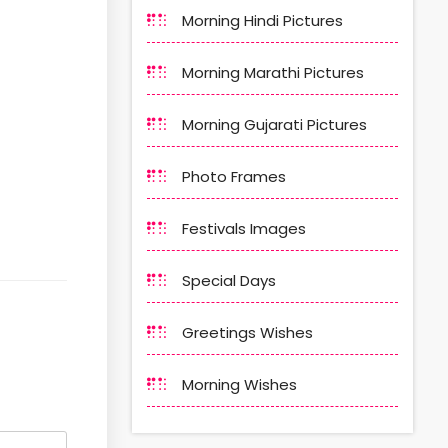
Morning Hindi Pictures
Morning Marathi Pictures
Morning Gujarati Pictures
Photo Frames
Festivals Images
Special Days
Greetings Wishes
Morning Wishes