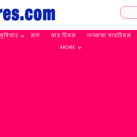
सुविचार
सण
वाढ दिवस
लग्नाचा वाढदिवस
MORE