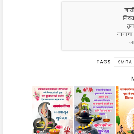
माती
जिवं
तुम
नागाचा
ना
TAGS:
SMITA