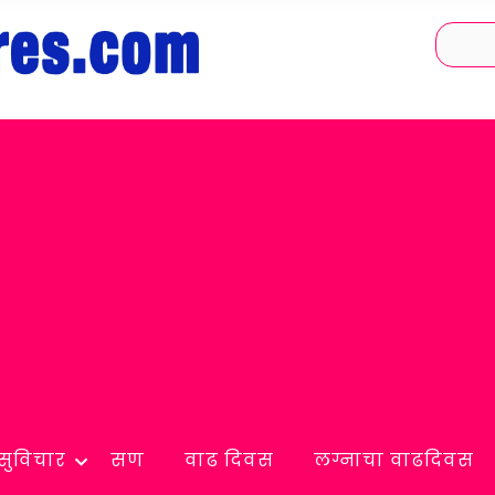
सुविचार
सण
वाढ दिवस
लग्नाचा वाढदिवस