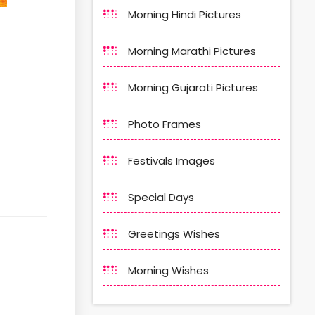
Morning Hindi Pictures
Morning Marathi Pictures
Morning Gujarati Pictures
Photo Frames
Festivals Images
Special Days
Greetings Wishes
Morning Wishes