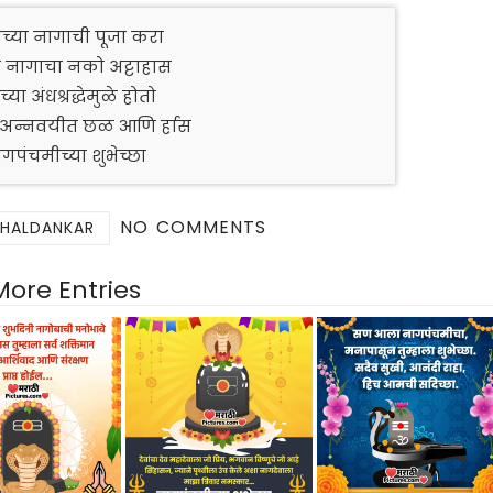
च्या नागाची पूजा करा
त नागाचा नको अट्टाहास
च्या अंधश्रद्धेमुळे होतो
 अन्नवयीत छळ आणि र्हास
गपंचमीच्या शुभेच्छा
NO COMMENTS
 HALDANKAR
More Entries