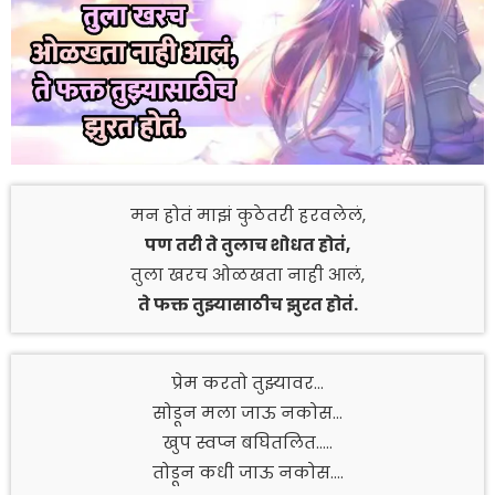
मन होतं माझं कुठेतरी हरवलेलं,
पण तरी ते तुलाच शोधत होतं,
तुला खरच ओळखता नाही आलं,
ते फक्त तुझ्यासाठीच झुरत होतं.
प्रेम करतो तुझ्यावर…
सोडून मला जाऊ नकोस…
खुप स्वप्न बघितलित…..
तोडून कधी जाऊ नकोस….