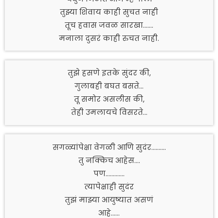
तुझ्या शिवाय काही सुचत नाही
तूच हवास जवळ सारखा…….
मनाला दुसरं काही रुचत नाही.
तुझे हसणे इतके सुंदर की,
गुलाबही बघत बसते…
तू समोर असलीस की,
तेही उमलायचे विसरते…
सगळ्यांपेक्षा वेगळी आणि सुदंर……….
तु नक्किच आहेस….
पण………….
त्यापेक्षाही सुदंर
तुझं माझ्या आयुष्यात असणं
आहे……