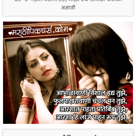
असावी