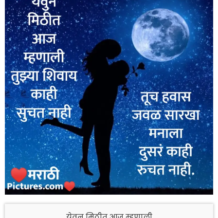
येवुन मिठीत आज म्हणाली