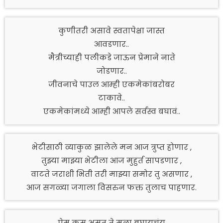
कुणीतरी असावे स्वतापेक्षा जास्त
आवडणार..
मैत्रीच्याही पलीकडे जाऊन प्रेमाने नाते
जोडणार..
जीवनाचे पाउल आम्ही एकमेकांबरोबर
टाकावे..
एकमेकांमध्ये आम्ही आपले सर्वस्व बघावं..
भेटीसाठी व्याकुळ झालेले मन आज त्रुप्त होणार ,
तुझ्या माझ्या भेटीला आज मुहुर्त सापडणार ,
वाटते जराशी भिती तरी माझ्या समोर तु असणार ,
आज सगळ्या जगाला विसरुन फक्त तुलाच पाहणार.
प्रेम कस असत ते मला बघायचंय