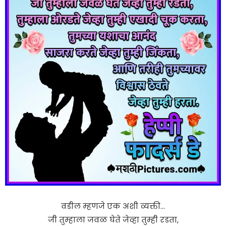
वडील म्हणजे एक अशी व्यक्ती…
जी तुम्हाला जवळ घेते जेव्हा तुम्ही रडता,