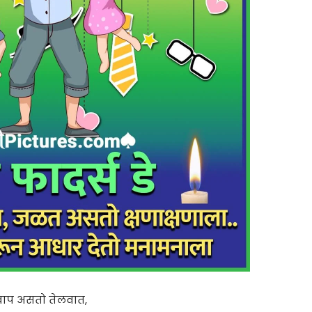
बाप असतो तेलवात,