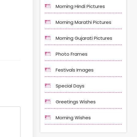
Morning Hindi Pictures
Morning Marathi Pictures
Morning Gujarati Pictures
Photo Frames
Festivals Images
Special Days
Greetings Wishes
Morning Wishes