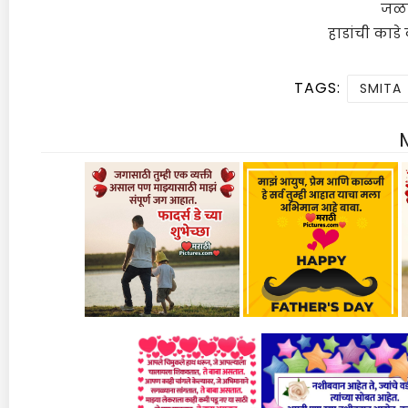
जळत
हाडांची काड
TAGS:
SMITA