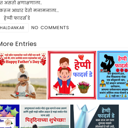
 असतो क्षणाक्षणाला..
े करून आधार देतो मनामनाला…
हेप्पी फादर्स डे
NO COMMENTS
 HALDANKAR
More Entries