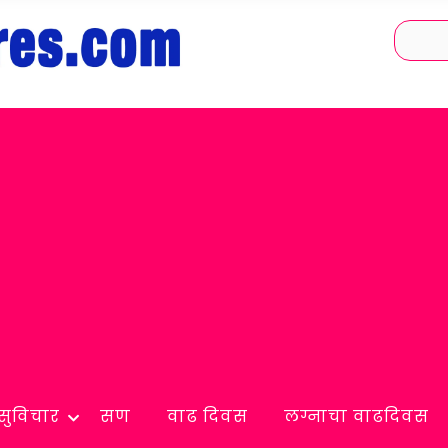
सुविचार
सण
वाढ दिवस
लग्नाचा वाढदिवस