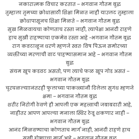
नकारात्मक विचार करतात – भगवान गौतम बुद्ध
तुम्हाला तुमच्या क्रोधासाठी शिक्षा मिळत नाही याउलट तुम्हाला
क्रोधापासूनच शिक्षा मिळते – भगवान गौतम बुद्ध
सुख मिळवायचा कोणताच रस्ता नाही, त्यापेक्षा आनंदी राहणे
हाच सुखी राहण्याचा एकमेव रस्ता आहे -भगवान गौतम बुद्ध
राग कवटाळून धरणे म्हणजे स्वतः विष पिऊन समोरच्या
व्यक्तीच्या मरणाची वाट पाहण्यासमान आहे – भगवान गौतम
बुद्ध
संयम खूप कडवट असतो, पण त्याचे फळ खूप गोड असतं –
भगवान गौतम बुद्ध
चुरघळल्याानंतरही फुलाच्या पाकळ्यांनी दिलेला सुगंध म्हणजे
क्षमा – भगवान गौतम बुद्ध
शरीर निरोगी ठेवणे ही आपली एक महत्त्वाची जबाबदारी आहे,
नाहीतर आपण आपल्या मनाला स्थिर ठेवू शकणार नाही –
भगवान गौतम बुद्ध
आनंद मिळवण्याचा कोणताच मार्ग नाही, आनंदी राहणे हाच
सुखी होण्याचा मार्ग आहे – भगवान गौतम बुद्ध