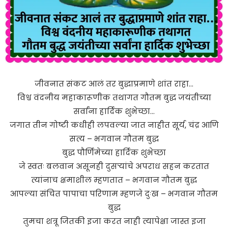
जीवनात संकट आलं तर बुद्धाप्रमाणे शांत राहा…
विश्व वंदनीय महाकारूणीक तथागत गौतम बुद्ध जयंतीच्या
सर्वांना हार्दिक शुभेच्छा…
जगात तीन गोष्टी कधीही लपवल्या जात नाहीत सूर्य, चंद्र आणि
सत्य – भगवान गौतम बुद्ध
बुद्ध पौर्णिमेच्या हार्दिक शुभेच्छा
जे स्वतः बलवान असूनही दुसऱ्यांचे अपराध सहन करतात
त्यांनाच क्षमाशील म्हणतात – भगवान गौतम बुद्ध
आपल्या संचित पापाचा परिणाम म्हणजे दुःख – भगवान गौतम
बुद्ध
तुमचा शत्रू जितकी इजा करत नाही त्यापेक्षा जास्त इजा