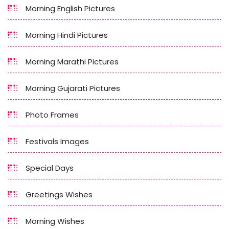
Morning English Pictures
Morning Hindi Pictures
Morning Marathi Pictures
Morning Gujarati Pictures
Photo Frames
Festivals Images
Special Days
Greetings Wishes
Morning Wishes