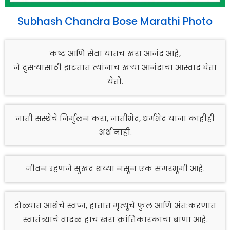
Subhash Chandra Bose Marathi Photo
कष्ट आणि सेवा यातच खरा आनंद आहे,
जे दुसऱ्यासाठी झटतात त्यांनाच खऱ्या आनंदाचा आस्वाद घेता
येतो.
जाती संस्थेचे निर्मुलन करा, जातीभेद, धर्मभेद यांना काहीही
अर्थ नाही.
जीवन म्हणजे सुखद शय्या नसून एक समरभूमी आहे.
डोळ्यात आशेचे स्वप्न, हातात मृत्यूचे फुल आणि अंत:करणात
स्वातंत्र्याचे वादळ हाच खरा क्रांतिकारकाचा बाणा आहे.