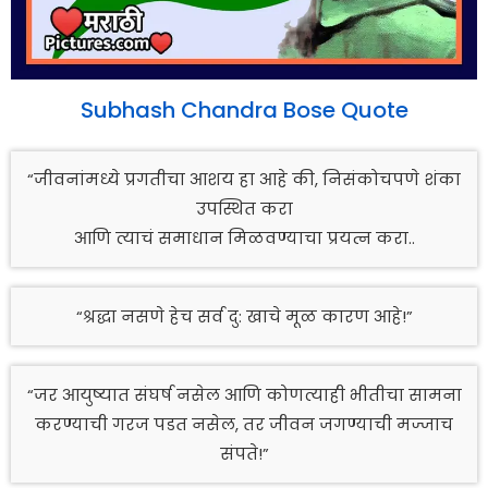
Subhash Chandra Bose Quote
“जीवनांमध्ये प्रगतीचा आशय हा आहे की, निसंकोचपणे शंका
उपस्थित करा
आणि त्याचं समाधान मिळवण्याचा प्रयत्न करा..
“श्रद्धा नसणे हेच सर्व दु: खाचे मूळ कारण आहे!”
“जर आयुष्यात संघर्ष नसेल आणि कोणत्याही भीतीचा सामना
करण्याची गरज पडत नसेल, तर जीवन जगण्याची मज्जाच
संपते!”