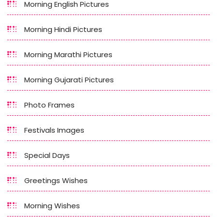
Morning English Pictures
Morning Hindi Pictures
Morning Marathi Pictures
Morning Gujarati Pictures
Photo Frames
Festivals Images
Special Days
Greetings Wishes
Morning Wishes