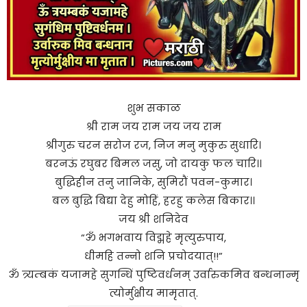
शुभ सकाळ
श्री राम जय राम जय जय राम
श्रीगुरु चरन सरोज रज, निज मनु मुकुरु सुधारि।
बरनऊं रघुबर बिमल जसु, जो दायकु फल चारि।।
बुद्धिहीन तनु जानिके, सुमिरौं पवन-कुमार।
बल बुद्धि बिद्या देहु मोहिं, हरहु कलेस बिकार।।
जय श्री शनिदेव
“ॐ भगभवाय विद्महे मृत्युरुपाय,
धीमहि तन्नो शनि प्रचोदयात्!!”
ॐ त्र्यम्बकं यजामहे सुगन्धिं पुष्टिवर्धनम् उर्वारुकमिव बन्धनान्मृ
त्योर्मुक्षीय मामृतात्.