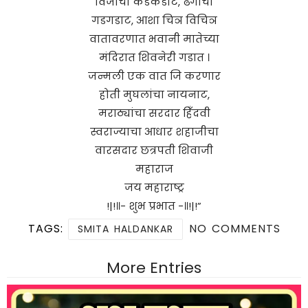
विजांचा कडकडाट, ढगांचा
गडगडाट, आशा चिञ विचिञ
वातावरणात भवानी मातेच्या
मंदिरात शिवनेरी गडात ।
जन्मली एक वात जि करणार
होती मुघलांचा नायनाट,
मराठ्यांचा सरदार हिँदवी
स्वराज्याचा आधार शहाजीचा
वारसदार छत्रपती शिवाजी
महाराज
जय महाराष्ट्र
!|!॥- शुभ प्रभात -॥!|!”
TAGS:
NO COMMENTS
SMITA HALDANKAR
More Entries