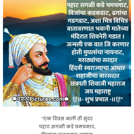
“एक दिवस आली ती सुंदर
पहाट सगळी कडे चमचमाट,