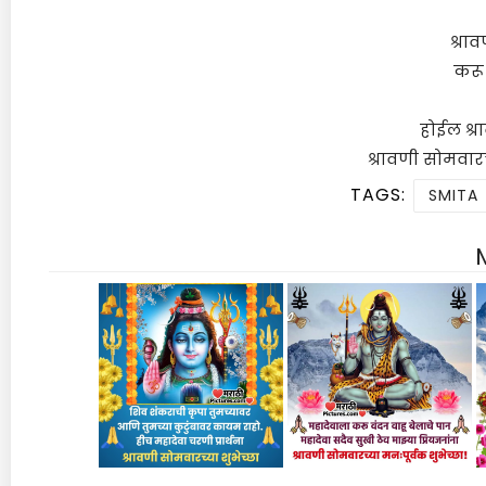
श्रा
करू 
होईल श्र
श्रावणी सोमवारच
TAGS:
SMITA