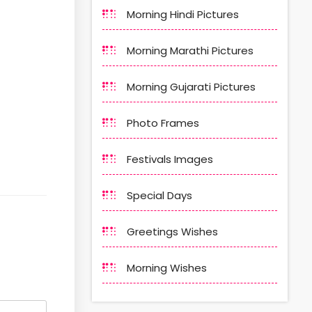
Morning Hindi Pictures
Morning Marathi Pictures
Morning Gujarati Pictures
Photo Frames
Festivals Images
Special Days
Greetings Wishes
Morning Wishes