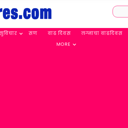
सुविचार
सण
वाढ दिवस
लग्नाचा वाढदिवस
MORE