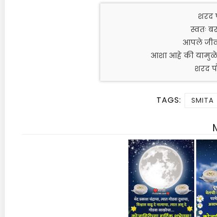
शरद पौ
स्वतः ब
आपले जीवन
आशा आहे की यामुळे 
शरद पौर
TAGS:
SMITA