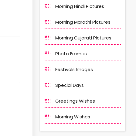
Morning Hindi Pictures
Morning Marathi Pictures
Morning Gujarati Pictures
Photo Frames
Festivals Images
Special Days
Greetings Wishes
Morning Wishes