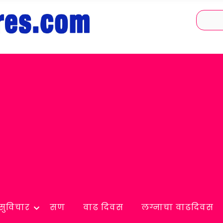
सुविचार
सण
वाढ दिवस
लग्नाचा वाढदिवस