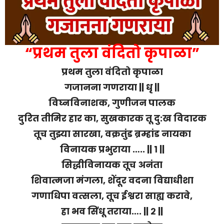
“प्रथम तुला वंदितो कृपाळा”
प्रथम तुला वंदितो कृपाळा
गजानना गणराया || धृ ||
विघ्नविनाशक, गुणीजन पालक
दुरित तीमिर हार का, सुखकारक तू दु:ख विदारक
तूच तुझ्या सारखा, वक्रतुंड ब्रम्हांड नायका
विनायक प्रभुराया ….. || १ ||
सिद्धीविनायक तूच अनंता
शिवात्मजा मंगला, शेंदूर वदना विद्याधीशा
गणाधिपा वत्सला, तूच ईश्वरा साह्य करावे,
हा भव सिंधू तराया…. || २ ||