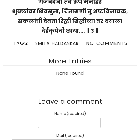
गजवदना तव रुप मनोहर
शुक्लांबर शिवसुता, चिंतामणी तू अष्टविनायक,
सकळांची देवता रिद्धी सिद्धीच्या वर दयाळा
देईकृपेची छाया…. || ३ ||
TAGS:
NO COMMENTS
SMITA HALDANKAR
More Entries
None Found
Leave a comment
Name (required)
Mail (required)