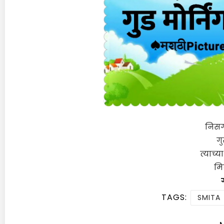
निसर्
गु
त्याच्य
मि
ग
TAGS:
SMITA