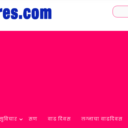
सुविचार
सण
वाढ दिवस
लग्नाचा वाढदिवस