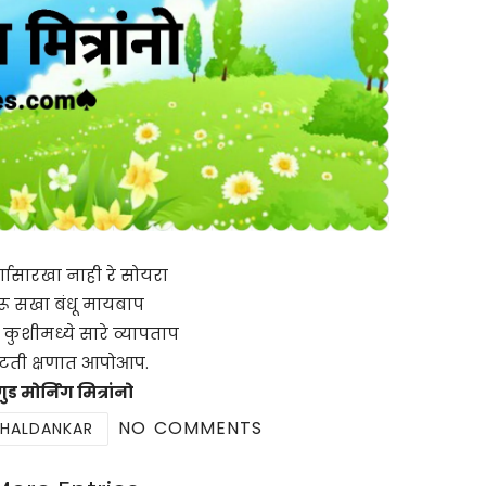
गासारखा नाही रे सोयरा
रू सखा बंधू मायबाप
ा कुशीमध्ये सारे व्यापताप
टती क्षणात आपोआप.
ुड मोर्निंग मित्रांनो
NO COMMENTS
 HALDANKAR