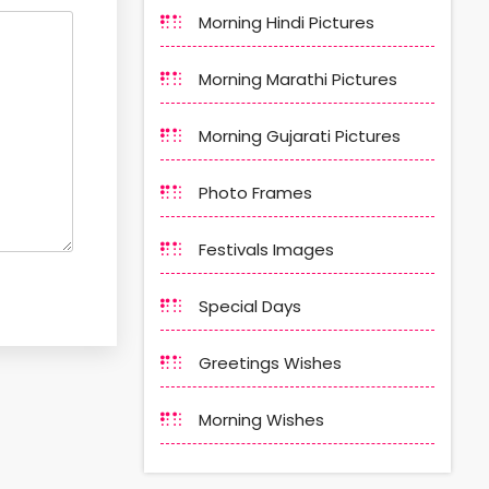
Morning Hindi Pictures
Morning Marathi Pictures
Morning Gujarati Pictures
Photo Frames
Festivals Images
Special Days
Greetings Wishes
Morning Wishes