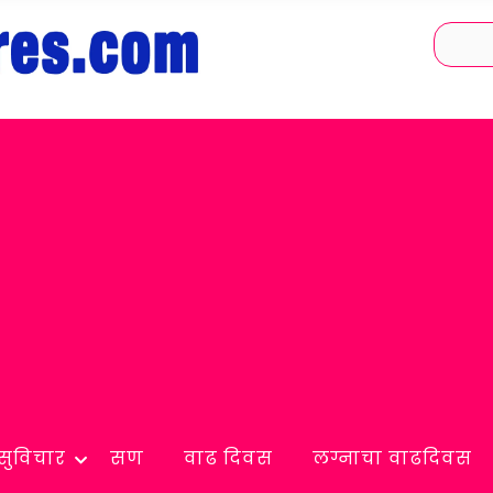
सुविचार
सण
वाढ दिवस
लग्नाचा वाढदिवस