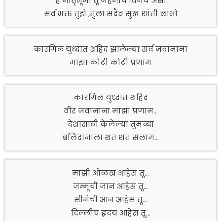
हे मातृभूमी तू नेहमीच विजय असो
सर्व भक्त तुझे ,तुला सदैव सुख शांती लाभो
कारगिल युध्दात शहिद झालेल्या सर्व जवानांना
माझा कोटी कोटी प्रणाम
कारगिल युध्दात शहिद
वीर जवानांना माझा प्रणाम…
देशासाठी केलेल्या तुमच्या
बलिदानाला शत शत सलाम…
माझी ओळख आहेस तू…
जम्मूची जान आहेस तू…
सीमेची आन आहेस तू…
दिल्लीचं हृदय आहेस तू…