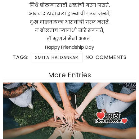
जिथे बोलण्यासाठी शब्दांची गरज नसते,
आनंद दाखवायला हास्यांची गरज नसते,
दुःख दाखवायला आसवांची गरज नसते,
न बोलताच ज्यामध्ये सारे समजते,
ती म्हणजे मैञी असते…
Happy Friendship Day
TAGS:
NO COMMENTS
SMITA HALDANKAR
More Entries