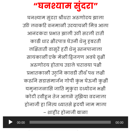
“घनश्याम सुंदरा”
घनश्याम सुंदरा श्रीधरा अरुणोदय झाला
उठिं लवकरि वनमाळी उदयाचळी मित्र आला
आनंदकंदा प्रभात झाली उठी सरली राती
काढी धार क्षीरपात्र घेउनी धेनु हंबरती
लक्षिताती वासुरें हरी धेनु स्तनपानाला
सायंकाळीं एके मेळीं द्विजगण अवघे वृक्षीं
अरुणोदय होताच उडाले चरावया पक्षी
प्रभातकाळी उठुनि कावडी तीर्थ पथ लक्षी
करुनि सडासंमार्जन गोपी कुंभ घेऊनी कुक्षीं
यमुनाजळासि जाति मुकुंदा दध्योदन भक्षी
कोटी रवीहून तेज आगळें तुझिया वदनाला
होनाजी हा नित्य ध्यातसे हृदयी नाम माला
– शाहीर होनाजी बाळा
Audio
00:00
00:00
Player