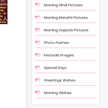
Morning Hindi Pictures
Morning Marathi Pictures
Morning Gujarati Pictures
Photo Frames
Festivals Images
Special Days
Greetings Wishes
Morning Wishes