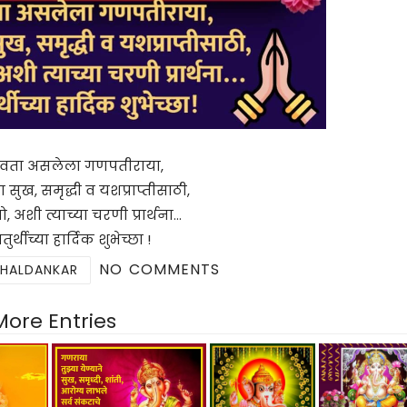
 देवता असलेला गणपतीराया,
 सुख, समृद्धी व यशप्राप्तीसाठी,
ो, अशी त्याच्या चरणी प्रार्थना…
र्थीच्या हार्दिक शुभेच्छा !
NO COMMENTS
 HALDANKAR
More Entries