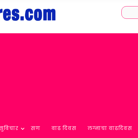
सुविचार
सण
वाढ दिवस
लग्नाचा वाढदिवस