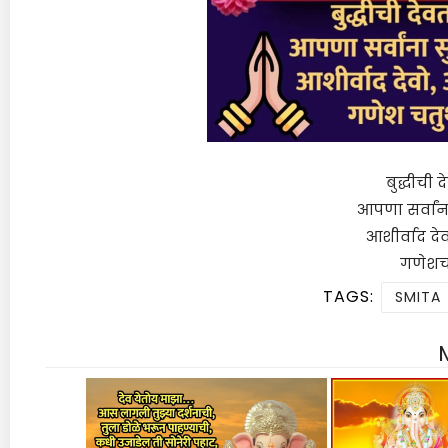
बुद्धीची
आपणा सर्वांना
आशीर्वाद देव
गणेशचतु
TAGS:
SMITA