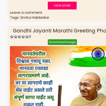
VIEW MORE
Leave a comment
Tags:
Smita Haldankar
Gandhi Jayanti Marathi Greeting Ph
0
Download Image