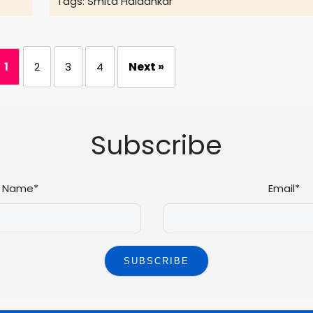
Tags:
Smita Haldankar
Next »
1
2
3
4
Subscribe
Name*
Email*