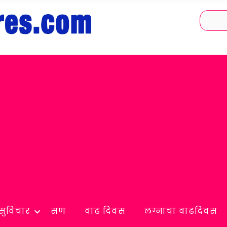
सुविचार
सण
वाढ दिवस
लग्नाचा वाढदिवस