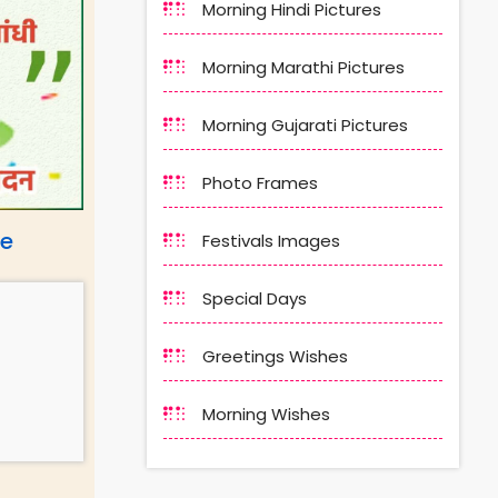
Morning Hindi Pictures
Morning Marathi Pictures
Morning Gujarati Pictures
Photo Frames
ge
Festivals Images
Special Days
Greetings Wishes
Morning Wishes