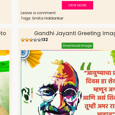
VIEW MORE
Leave a comment
Tags:
Smita Haldankar
oto
Gandhi Jayanti Greeting Ima
132
Download Image