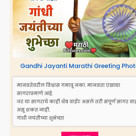
Gandhi Jayanti Marathi Greeting Pho
मानवतेवरील विश्वास गमावू नका. मानवता एखाद्या
सागराप्रमाणे आहे.
जर या सागराचे काही थेंब वाईट असले तरी संपूर्ण सागर व
असू शकत नाही.
गांधी जयंतीच्या शुभेच्छा