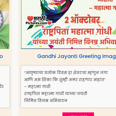
to
Gandhi Jayanti Greeting Ima
“आयुष्याचा प्रत्येक दिवस हा शेवटचा म्हणून जगा
आणि असं शिका कि तूम्ही अमर राहणार आहात”
ाईट
– महात्मा गांधी
राष्ट्रपिता महात्मा गांधी यांच्या जयंती
निमित्त विनम्र अभिवादन