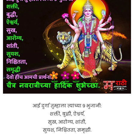
आई दुर्गा तुम्हाला त्यांच्या 9 भुजानी:
शक्ती, बुद्धी, ऐश्वर्य,
सुख, आरोग्य, शांती,
सुयश, निश्चितता, समृद्धी.