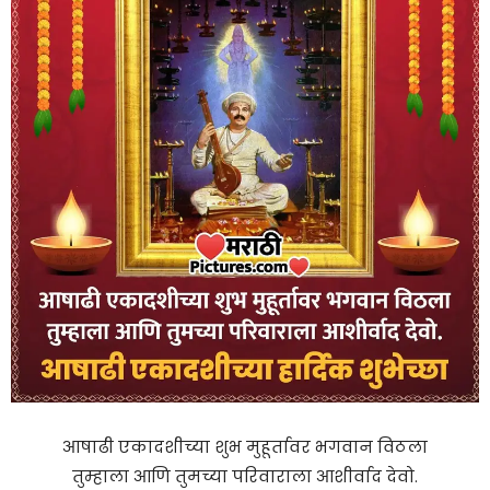
आषाढी एकादशीच्या शुभ मुहूर्तावर भगवान विठला
तुम्हाला आणि तुमच्या परिवाराला आशीर्वाद देवो.