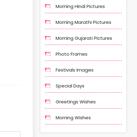
Morning Hindi Pictures
Morning Marathi Pictures
Morning Gujarati Pictures
Photo Frames
Festivals Images
Special Days
Greetings Wishes
Morning Wishes