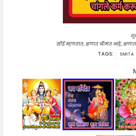
श
साँई म्हणतात, क्षणात श्रीमंत आहे, क्ष
TAGS:
SMITA