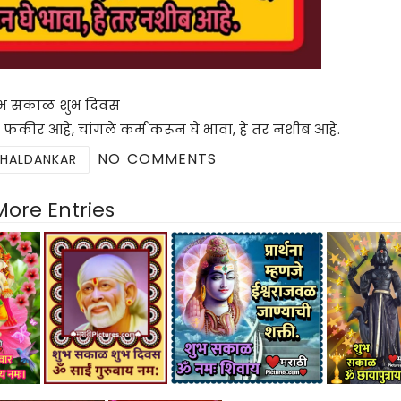
ुभ सकाळ शुभ दिवस
णात फकीर आहे, चांगले कर्म करून घे भावा, हे तर नशीब आहे.
NO COMMENTS
 HALDANKAR
More Entries