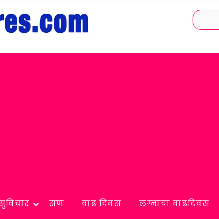
सुविचार
सण
वाढ दिवस
लग्नाचा वाढदिवस