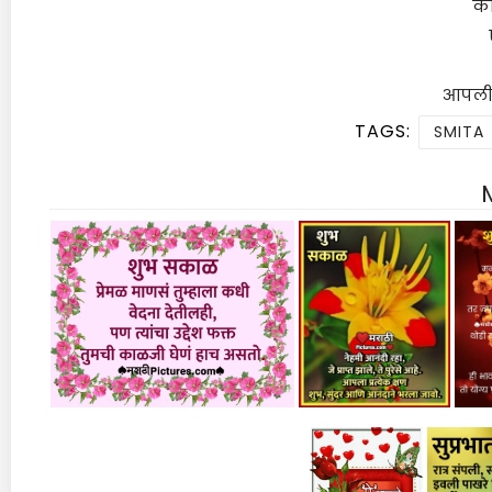
का
आपलीच
TAGS:
SMITA