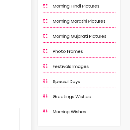
Morning Hindi Pictures
Morning Marathi Pictures
Morning Gujarati Pictures
Photo Frames
Festivals Images
Special Days
Greetings Wishes
Morning Wishes