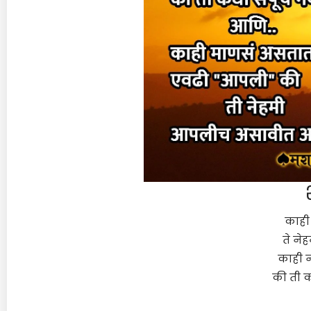
काही
ते ने
काही 
की ती क