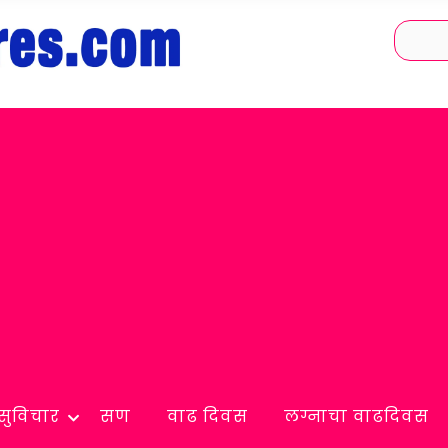
सुविचार
सण
वाढ दिवस
लग्नाचा वाढदिवस