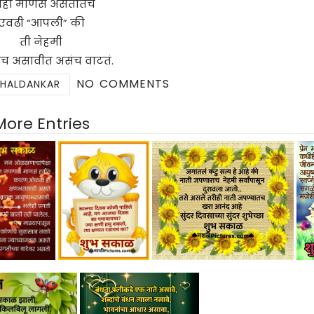
ही माणसं असतातच
एवढी “आपली” की
ती नेहमी
 असावीत असंच वाटतं.
NO COMMENTS
 HALDANKAR
More Entries