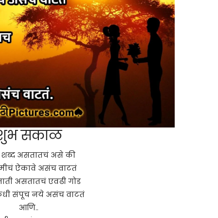
शुभ सकाळ
 शब्द असतातचं असे की
हमीचं ऐकावे असंच वाटतं
नाती असतातचं एवढी गोड
धी संपूच नये असंच वाटतं
आणि..