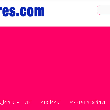
सुविचार
सण
वाढ दिवस
लग्नाचा वाढदिवस