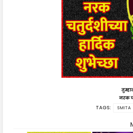
तुम्हा
नरक चतु
TAGS:
SMITA