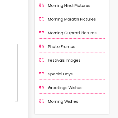
Morning Hindi Pictures
Morning Marathi Pictures
Morning Gujarati Pictures
Photo Frames
Festivals Images
Special Days
Greetings Wishes
Morning Wishes