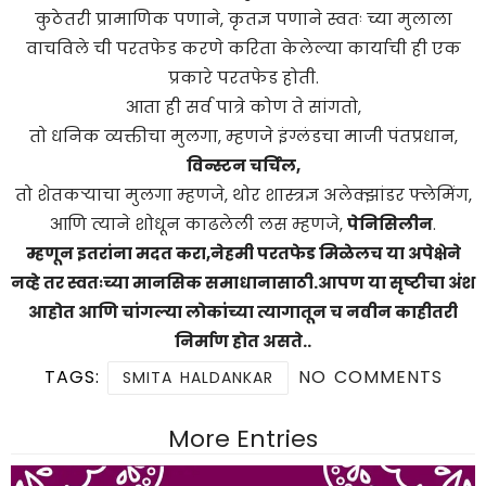
कुठेतरी प्रामाणिक पणाने, कृतज्ञ पणाने स्वतः च्या मुलाला
वाचविले ची परतफेड करणे करिता केलेल्या कार्याची ही एक
प्रकारे परतफेड होती.
आता ही सर्व पात्रे कोण ते सांगतो,
तो धनिक व्यक्तीचा मुलगा, म्हणजे इंग्लंडचा माजी पंतप्रधान,
विन्स्टन चर्चिल,
तो शेतकऱ्याचा मुलगा म्हणजे, थोर शास्त्रज्ञ अलेक्झांडर फ्लेमिंग,
आणि त्याने शोधून काढलेली लस म्हणजे,
पेनिसिलीन
.
म्हणून इतरांना मदत करा,नेहमी परतफेड मिळेलच या अपेक्षेने
नव्हे तर स्वतःच्या मानसिक समाधानासाठी.आपण या सृष्टीचा अंश
आहोत आणि चांगल्या लोकांच्या त्यागातून च नवीन काहीतरी
निर्माण होत असते..
TAGS:
NO COMMENTS
SMITA HALDANKAR
More Entries