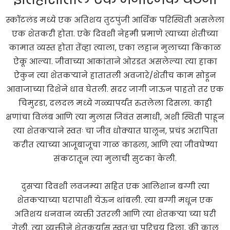
स्कॉटलंड मध्ये एक अतिशय तुटपुंजी आर्थिक परिस्थिती असलेला
एक शेतकरी होता. एके दिवशी नेहमी प्रमाणे त्याच्या शेतीच्या
कामात व्यस्त होता तेंव्हा त्याला, एका लहान मुलाच्या किंकाळ
ऐकू आल्या. जीवाच्या आकांताने ओरडत असलेल्या त्या हाका
ऐकुन त्या शेतकऱ्याने हातातली अवजारे/शेतीच काम सोडून
आवाजाच्या दिशेने धाव घेतली. सदर जागी जाऊन पाहतो तर एक
चिमुरडा, दलदल मध्ये गळ्यापर्यंत रुतलेला दिसला. काही
क्षणांचा विलंब आणि त्या मुलास जिवंत समाधी, अशी स्थिती पाहून
त्या शेतकऱ्याने स्वतः चा जीव धोक्यात घालून, प्रचंड अरापिता
करीत त्याच्या आजूबाजूचा गाळ काढला, आणि त्या जीवघेण्या
संकटातून त्या मुलाची सुटका केली.
दुसऱ्या दिवशी लवजम्या सहित एक आलिशान बग्गी त्या
शेतकऱ्याच्या घरापाशी येऊन थांबली. त्या बग्गी मधून एक
अतिशय धनवान व्यक्ती उतरली आणि त्या शेतकऱ्या च्या घरी
गेली. त्या व्यक्तीने शेतकर्यास स्वतःचा परिचय दिला, की काल