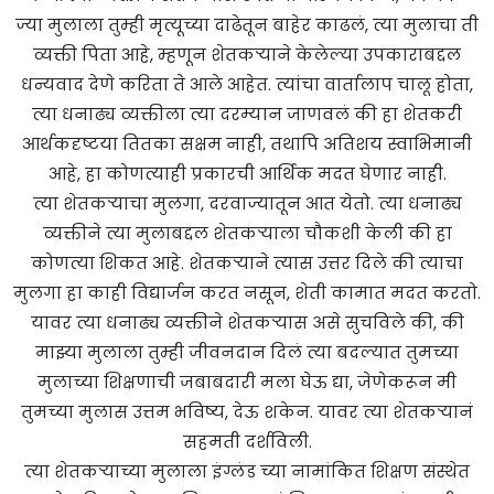
ज्या मुलाला तुम्ही मृत्यूच्या दाढेतून बाहेर काढलं, त्या मुलाचा ती
व्यक्ती पिता आहे, म्हणून शेतकऱ्याने केलेल्या उपकाराबद्दल
धन्यवाद देणे करिता ते आले आहेत. त्यांचा वार्तालाप चालू होता,
त्या धनाढ्य व्यक्तीला त्या दरम्यान जाणवलं की हा शेतकरी
आर्थकदृष्टया तितका सक्षम नाही, तथापि अतिशय स्वाभिमानी
आहे, हा कोणत्याही प्रकारची आर्थिक मदत घेणार नाही.
त्या शेतकऱ्याचा मुलगा, दरवाज्यातून आत येतो. त्या धनाढ्य
व्यक्तीने त्या मुलाबद्दल शेतकऱ्याला चौकशी केली की हा
कोणत्या शिकत आहे. शेतकऱ्याने त्यास उत्तर दिले की त्याचा
मुलगा हा काही विद्यार्जन करत नसून, शेती कामात मदत करतो.
यावर त्या धनाढ्य व्यक्तीने शेतकऱ्यास असे सुचविले की, की
माझ्या मुलाला तुम्ही जीवनदान दिलं त्या बदल्यात तुमच्या
मुलाच्या शिक्षणाची जबाबदारी मला घेऊ द्या, जेणेकरून मी
तुमच्या मुलास उत्तम भविष्य, देऊ शकेन. यावर त्या शेतकऱ्यानं
सहमती दर्शविली.
त्या शेतकऱ्याच्या मुलाला इंग्लंड च्या नामांकित शिक्षण संस्थेत