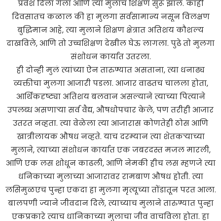
प्रवेश दिला गेला आणि त्या मुलाचं शिक्षण सुरू झालं. काही
दिवसातच कळाल की हा मुलगा सर्वसामान्य नसून विलक्षण
बुद्धिमान आहे, त्या मुलाने शिक्षण क्षेत्रात अतिशय कौशल्य
दाखविले, आणि तो उच्चशिक्षण देखील घेऊ लागला. पुढे तो मुलगा
संशोधन कार्यात उतरला.
ही दोन्ही मुलं त्यांच्या ऐन तारुण्यात असताना, त्या धनाढ्य
व्यक्तीचा मुलगा आजारी पडला. आजार वाढतच चालला होता,
आर्थिकदृष्ट्या अतिशय बलवान असल्याने त्याच्या पित्याने
उपलब्ध असणाऱ्या सर्व वैद्य, औषधोपचार केले, पण तरीही आजार
उतरत नव्हता. त्या वेळेला त्या आजारास कोणतेही ठोस आणि
खात्रीलायक औषध नव्हते. याच दरम्यान त्या शेतकऱ्याच्या
मुलाने, त्याच्या संशोधन कार्यात एक जबरदस्त मजल मारली,
आणि एक लस शोधून काढली, आणि नेमकी हीच लस म्हणजे त्या
धनिकाच्या मुलाच्या आजारावर रामबाण औषध होती. त्या
लसिमुळएच पुन्हा एकदा हा मुलगा मृत्यूच्या तोंडातून परत आला.
बालपणी ज्याने जीवदान दिले, त्याच्याच मुलाने तारुण्यात पुन्हा
एकप्रकारे त्याच धानिकाच्या मुलाचा जीव वाचविला होता. हा