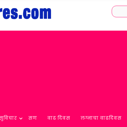
सुविचार
सण
वाढ दिवस
लग्नाचा वाढदिवस