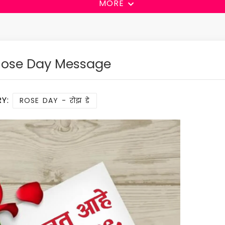
MORE
ose Day Message
RY:
ROSE DAY - रोझ डे