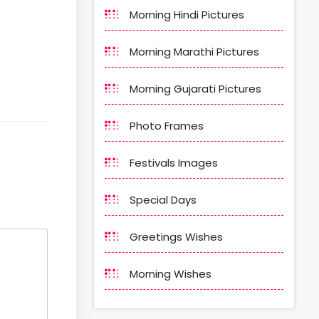
Morning Hindi Pictures
Morning Marathi Pictures
Morning Gujarati Pictures
Photo Frames
Festivals Images
Special Days
Greetings Wishes
Morning Wishes