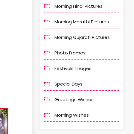
Morning Hindi Pictures
Morning Marathi Pictures
Morning Gujarati Pictures
Photo Frames
Festivals Images
Special Days
Greetings Wishes
Morning Wishes