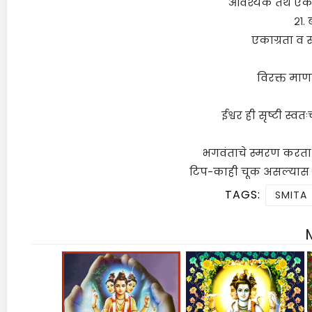
आवश्यक तेथे एका
२१.
एकाग्रता व 
विरक्त माण
ईश्वर ही सृष्टी स्
भगवंताचे स्मरण करत
टिप-काही चूक असल्यास 
TAGS:
SMITA