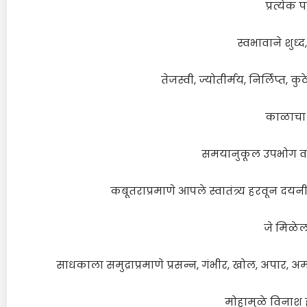
प्रत्येक 
स्वभावाने शुध्द
तेजस्वी, ज्योतीर्मय, निर्लिप्त,
काळाचा प
समयानुकूल उपभोग व 
कबूतराप्रमाणे आपले स्वातंत्र्य हरवून दयन
जे मिळेल
साधकाला समुद्राप्रमाणे प्रसन्न, गंभीर, खोल, अपार,
मोहामुळे विनाश ह