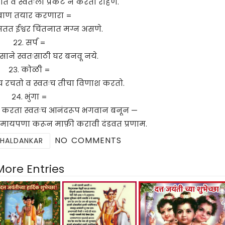
ंत व स्वतःला प्रकट न करता राहणे.
 बाण तयार करणारा =
सतत ईश्वर चिंतनात मग्न असणे.
२२. सर्प =
साने स्वतःसाठी घर बनवू नये.
२३. कोळी =
वतःच रचतो व स्वतःच तीचा विणाश करतो.
२४. भुंगा =
ा करता स्वतःच आनंदरूप भगवान बनून —
मायपणा करून माफ़ी करावी दंडवत प्रणाम.
NO COMMENTS
 HALDANKAR
More Entries