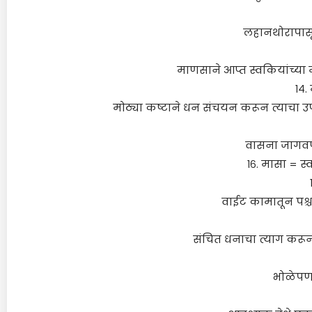
लहानथोरापासू
माणसाने आप्त स्वकियांच्या म
१४
मोठ्या कष्टाने धन संचयन करून त्याचा उपभॊग
वासना जागवणा
१६. मासा = स्
वाईट कामातून पश्चाता
संचित धनाचा त्याग करून,
भोळेपणा