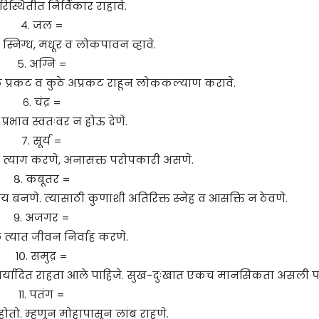
परिस्थितीत निर्विकार राहावे.
४. जल =
, स्निग्ध, मधूर व लोकपावन व्हावे.
५. अग्नि =
 कुठे प्रकट व कुठे अप्रकट राहून लोककल्याण करावे.
६. चंद्र =
्रभाव स्वतःवर न होऊ देणे.
७. सूर्य =
त्याग करणे, अनासक्त परोपकारी असणे.
८. कबूतर =
ीय बनणे. त्यासाठी कुणाशी अतिरिक्त स्नेह व आसक्ति न ठेवणे.
९. अजगर =
 त्यात जीवन निर्वाह करणे.
१०. समुद्र =
 अमर्यादित राहता आले पाहिजे. सुख-दुःखात एकच मानसिकता असली पा
११. पतंग =
ोतो. म्हणून मोहापासून लांब राहणे.