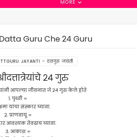
MORE
Datta Guru Che 24 Guru
TTGURU JAYANTI - दत्तगुरू जयंती
दत्तात्रेयांचे २४ गुरु
राज यांनी आपल्या जीवनात जे २४ गुरु केले होते
१. पृथ्वी =
 क्षमा यांचा संस्कार घ्यावा.
२. प्राणवायू =
ार आवश्यक तेवढाच घ्यावा.
३. आकाश =