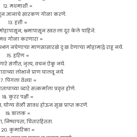
१२. मधमाशी =
न ज्ञानाचे सारकण गोळा करणे.
१३. हत्ती =
ोहापासून, भ्रमापासून स्वतःला दूर केले पाहिजे.
. मध गोळा करणारा =
 नघेणार्‍या माणसासारखे दुःख देणार्‍या मोहामाद्गे राहू नये.
१५. हरिण =
रे संगीत, नृत्य, वचन ऐकू नये.
वादाच्या लोभाने प्राण घालवू नये.
१७. पिंगला वेश्या =
पाच्या व्दारे सत्कर्माला प्रवृत्त होणे.
१८. कुरर पक्षी =
 योग्य वेळी सावध होऊन सुख प्राप्त करणे.
१९. बालक =
, निष्पापता, चिंतारहितता.
२०. कुमारिका =